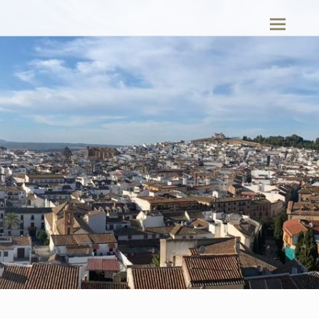
G-27EDD7RKL4
Antequera Turismo